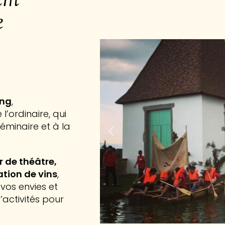
eam
e
ing
,
 l’ordinaire, qui
séminaire et à la
 de théâtre,
ation de vins
,
vos envies et
’activités pour