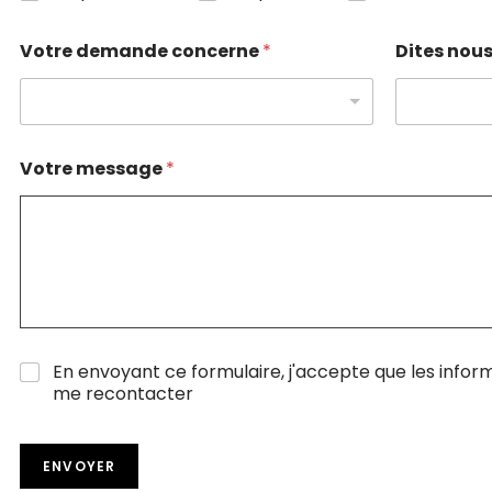
Votre demande concerne
*
Dites nous
Votre message
*
C
En envoyant ce formulaire, j'accepte que les inform
a
me recontacter
s
e
s
ENVOYER
à