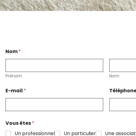
*
Nom
*
*
C
a
s
e
Prénom
Nom
s
E-mail
*
Téléphon
Vous êtes
*
Un professionnel
Un particulier
Une associatio