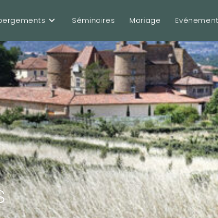
bergements
Séminaires
Mariage
Evénemen
s