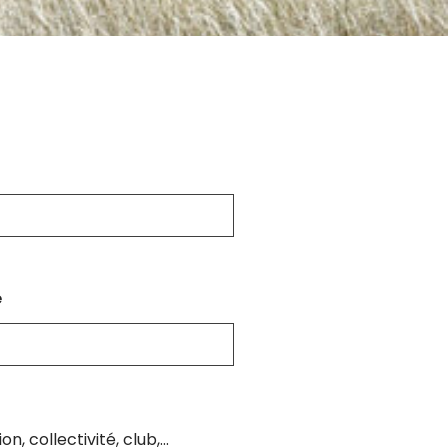
e
n, collectivité, club,...